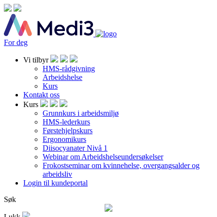
For deg
Vi tilbyr
HMS-rådgivning
Arbeidshelse
Kurs
Kontakt oss
Kurs
Grunnkurs i arbeidsmiljø
HMS-lederkurs
Førstehjelpskurs
Ergonomikurs
Diisocyanater Nivå 1
Webinar om Arbeidshelseundersøkelser
Frokostseminar om kvinnehelse, overgangsalder og
arbeidsliv
Login til kundeportal
Søk
Lukk