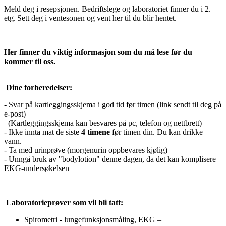
Meld deg i resepsjonen. Bedriftslege og laboratoriet finner du i 2.
etg. Sett deg i ventesonen og vent her til du blir hentet.
Her finner du viktig informasjon som du må lese før du
kommer til oss.
Dine forberedelser:
-
Svar på kartleggingsskjema i god tid før timen (link sendt til deg på
e-post)
(Kartleggingsskjema kan besvares på pc, telefon og nettbrett)
- Ikke innta mat de siste
4 timene
før timen din. Du kan drikke
vann.
- Ta med urinprøve (morgenurin oppbevares kjølig)
- Unngå bruk av "bodylotion" denne dagen, da det kan komplisere
EKG-undersøkelsen
Laboratorieprøver som vil bli tatt:
Spirometri - lungefunksjonsmåling, EKG –