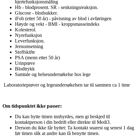
hjertefunksjonsmåling
Hb - blodprosent. SR - senkningsreaksjon.
Glucose - blodsukker.
iFob (etter 50 år) - påvisning av blod i avføringen
Høyde og vekt - BMI - kroppsmasseindeks
Kolesterol.
Nyrefunksjon
Leverfunksjon.
Jernomsetning
Stoffskifte
PSA (menn etter 50 år)
Urinprøve
Blodtrykk
Samtale og helseundersøkelse hos lege
Laboratorieprøver og legeundersøkelsen tar til sammen ca 1 time
Om tidspunktet ikke passer:
Du kan bytte timen innbyrdes, men gi beskjed til
kontaktperson i din bedrift eller direkte til Medi3.
Dersom du ikke får byttet: Ta kontakt snarest og senest 1 dag
før timen slik at andre kan få benytte timen.