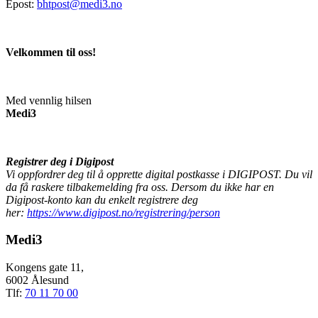
Epost:
bhtpost@medi3.no
Velkommen til oss!
Med vennlig hilsen
Medi3
Registrer deg i Digipost
Vi oppfordrer deg til å opprette digital postkasse i DIGIPOST. Du vil
da få raskere tilbakemelding fra oss. Dersom du ikke har en
Digipost-konto kan du enkelt registrere deg
her:
https://www.digipost.no/registrering/person
Medi3
Kongens gate 11,
6002 Ålesund
Tlf:
70 11 70 00