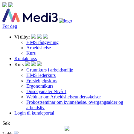
For deg
Vi tilbyr
HMS-rådgivning
Arbeidshelse
Kurs
Kontakt oss
Kurs
Grunnkurs i arbeidsmiljø
HMS-lederkurs
Førstehjelpskurs
Ergonomikurs
Diisocyanater Nivå 1
Webinar om Arbeidshelseundersøkelser
Frokostseminar om kvinnehelse, overgangsalder og
arbeidsliv
Login til kundeportal
Søk
Lukk