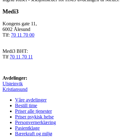
Medi3
Kongens gate 11,
6002 Ålesund
Tlf:
70 11 70 00
Medi3 BHT:
Tlf
70 11 70 11
Avdelinger:
Ulsteinvik
Kristiansund
Våre avdelinger
Bestill time
Priser alle tjenester
Priser psykisk helse
Personvernerklæring
Pasientklage
Bærekraft og miljø