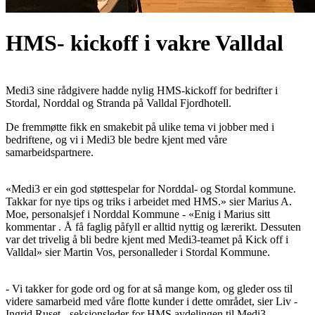
HMS- kickoff i vakre Valldal
Medi3 sine rådgivere hadde nylig HMS-kickoff for bedrifter i
Stordal, Norddal og Stranda på Valldal Fjordhotell.
De fremmøtte fikk en smakebit på ulike tema vi jobber med i
bedriftene, og vi i Medi3 ble bedre kjent med våre
samarbeidspartnere.
«Medi3 er ein god støttespelar for Norddal- og Stordal kommune.
Takkar for nye tips og triks i arbeidet med HMS.» sier Marius A.
Moe, personalsjef i Norddal Kommune - «Enig i Marius sitt
kommentar . Å få faglig påfyll er alltid nyttig og lærerikt. Dessuten
var det trivelig å bli bedre kjent med Medi3-teamet på Kick off i
Valldal» sier Martin Vos, personalleder i Stordal Kommune.
- Vi takker for gode ord og for at så mange kom, og gleder oss til
videre samarbeid med våre flotte kunder i dette området, sier Liv -
Ingrid Ruset - seksjonsleder for HMS avdelingen til Medi3.