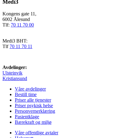
Medi3
Kongens gate 11,
6002 Ålesund
Tlf:
70 11 70 00
Medi3 BHT:
Tlf
70 11 70 11
Avdelinger:
Ulsteinvik
Kristiansund
Våre avdelinger
Bestill time
Priser alle tjenester
Priser psykisk helse
Personvernerklæring
Pasientklage
Bærekraft og miljø
Våre offentlige avtaler