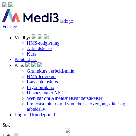
For deg
Vi tilbyr
HMS-rådgivning
Arbeidshelse
Kurs
Kontakt oss
Kurs
Grunnkurs i arbeidsmiljø
HMS-lederkurs
Førstehjelpskurs
Ergonomikurs
Diisocyanater Nivå 1
Webinar om Arbeidshelseundersøkelser
Frokostseminar om kvinnehelse, overgangsalder og
arbeidsliv
Login til kundeportal
Søk
Lukk