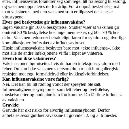
etter. Influensavirus forandrer seg som regel litt fra sesong til sesong,
og vaksinen oppdateres derfor årlig. For å oppnå beskyttelse, må
man vaksineres med den vaksinen som er tilpasset de seneste
virustypene.
Hvor god beskyttelse gir influensavaksine?
Ingen vaksine gir 100% beskyttelse. Studier viser at vaksinen gir
omtrent 80 % beskyttelse hos unge mennesker, og 60 - 70 % hos
eldre. Vaksinen reduserer betraktelign faren for sykdom og alvorlige
komplikasjoner forårsaket av influensaviruset.
Husk: influensavaksine beskytter bare mot «ekte influensa», ikke
mot alle de andre infeksjonene vi får i løpet av vinteren.
Hvem kan ikke vaksineres?
Vaksinasjonen bør utsettes hvis du har en infeksjonssykdom med
feber. Du kan ikke vaksineres dersom du har hatt hurtigallergisk
reaksjon mot egg, formaldehyd eller kvikksølvforbindelser.
Kan influensavaksine være farlig?
Nei. Det kan bli litt rødt og vondt der sprøyten ble satt.
Influensalignende symptomer som lett feber og uvelfølelse,
muskelsmerter og hodepine kan forekomme. Du får ikke influensa
av vaksinen.
Gravide:
Gravide har økt risiko for alvorlig influensasykdom. Derfor
anbefales sesonginfluensavaksine til gravide i 2. og 3. trimester.