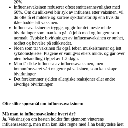
20%
Influensavaksinen reduserer oftest smittesannsynlighet med
60%. Om du allikevel blir syk av influensa etter vaksinen, vil
du ofte få et mildere og kortere sykdomsforløp enn hvis du
ikke hadde tatt vaksinen.
Influensavaksiner er trygge, og gir for det meste milde
bivirkninger som man kan gå på jobb med og fungere som
normalt. Typiske bivirkninger av influensavaksinen er ømhet,
rødhet og hevelse på stikkstedet.
Noen som tar vaksinen får også feber, muskelsmerter og lett
sykdomsfølelse. Plagene er vanligvis ellers milde, og går over
uten behandling i løpet av 1-2 døgn.
Man får ikke influensa av influensavaksinen, men
immunforsvaret vårt reagerer på vaksinen, som kan skape
bivirkninger.
Det forekommer sjelden allergiske reaksjoner eller andre
alvorlige bivirkninger.
Ofte stilte spørsmål om influensavaksinen:
Må man ta influensavaksine hvert år?
Ja. Vaksinasjon om høsten holder fint gjennom vinterens
influensasesong, men man kan ikke regne med å ha beskyttelse året