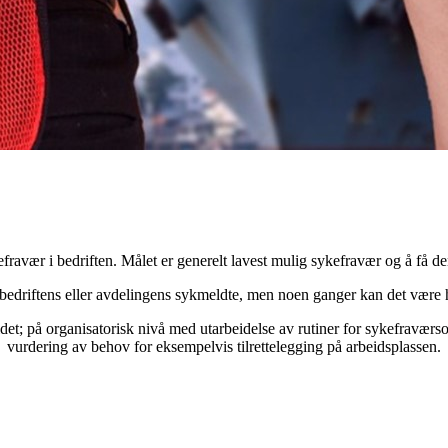
ravær i bedriften. Målet er generelt lavest mulig sykefravær og å få den
edriftens eller avdelingens sykmeldte, men noen ganger kan det være he
idet;
på organisatorisk nivå med utarbeidelse av rutiner for sykefravær
vurdering av behov for eksempelvis tilrettelegging på arbeidsplassen.