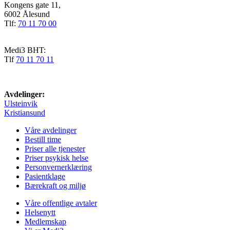
Kongens gate 11,
6002 Ålesund
Tlf:
70 11 70 00
Medi3 BHT:
Tlf
70 11 70 11
Avdelinger:
Ulsteinvik
Kristiansund
Våre avdelinger
Bestill time
Priser alle tjenester
Priser psykisk helse
Personvernerklæring
Pasientklage
Bærekraft og miljø
Våre offentlige avtaler
Helsenytt
Medlemskap