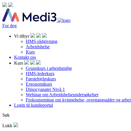
For deg
Vi tilbyr
HMS-rådgivning
Arbeidshelse
Kurs
Kontakt oss
Kurs
Grunnkurs i arbeidsmiljø
HMS-lederkurs
Førstehjelpskurs
Ergonomikurs
Diisocyanater Nivå 1
Webinar om Arbeidshelseundersøkelser
Frokostseminar om kvinnehelse, overgangsalder og arbei
Login til kundeportal
Søk
Lukk