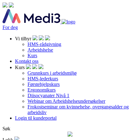
For deg
Vi tilbyr
HMS-rådgivning
Arbeidshelse
Kurs
Kontakt oss
Kurs
Grunnkurs i arbeidsmiljø
HMS-lederkurs
Førstehjelpskurs
Ergonomikurs
Diisocyanater Nivå 1
Webinar om Arbeidshelseundersøkelser
Frokostseminar om kvinnehelse, overgangsalder og
arbeidsliv
Login til kundeportal
Søk
Lukk