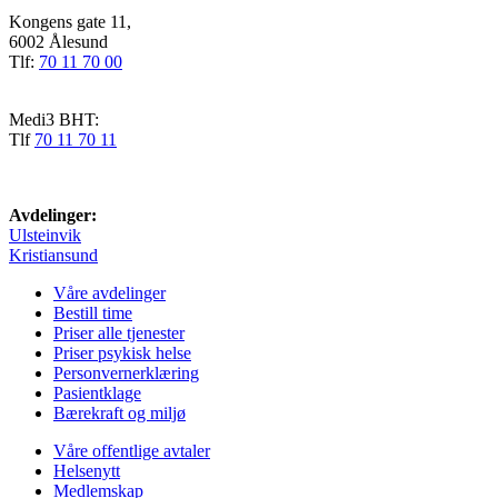
Kongens gate 11,
6002 Ålesund
Tlf:
70 11 70 00
Medi3 BHT:
Tlf
70 11 70 11
Avdelinger:
Ulsteinvik
Kristiansund
Våre avdelinger
Bestill time
Priser alle tjenester
Priser psykisk helse
Personvernerklæring
Pasientklage
Bærekraft og miljø
Våre offentlige avtaler
Helsenytt
Medlemskap