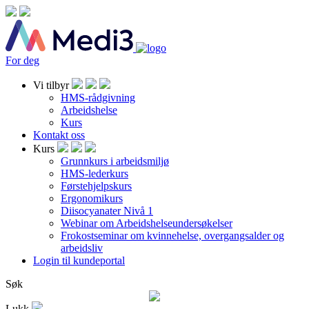
For deg
Vi tilbyr
HMS-rådgivning
Arbeidshelse
Kurs
Kontakt oss
Kurs
Grunnkurs i arbeidsmiljø
HMS-lederkurs
Førstehjelpskurs
Ergonomikurs
Diisocyanater Nivå 1
Webinar om Arbeidshelseundersøkelser
Frokostseminar om kvinnehelse, overgangsalder og
arbeidsliv
Login til kundeportal
Søk
Lukk