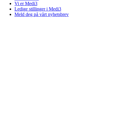
Vi er Medi3
Ledige stillinger i Medi3
Meld deg på vårt nyhetsbrev