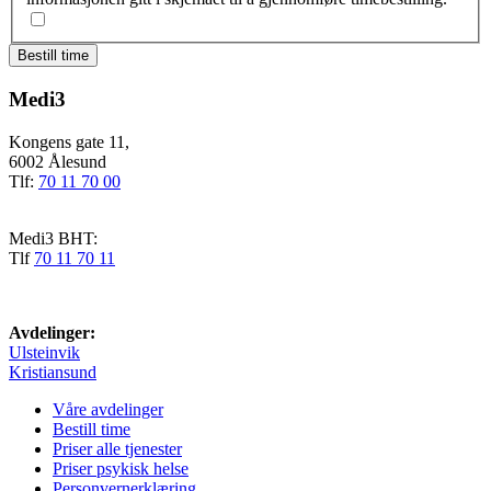
Medi3
Kongens gate 11,
6002 Ålesund
Tlf:
70 11 70 00
Medi3 BHT:
Tlf
70 11 70 11
Avdelinger:
Ulsteinvik
Kristiansund
Våre avdelinger
Bestill time
Priser alle tjenester
Priser psykisk helse
Personvernerklæring