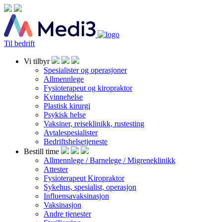
Til bedrift
Vi tilbyr
Spesialister og operasjoner
Allmennlege
Fysioterapeut og kiropraktor
Kvinnehelse
Plastisk kirurgi
Psykisk helse
Vaksiner, reiseklinikk, rustesting
Avtalespesialister
Bedriftshelsetjeneste
Bestill time
Allmennlege / Barnelege / Migreneklinikk
Attester
Fysioterapeut Kiropraktor
Sykehus, spesialist, operasjon
Influensavaksinasjon
Vaksinasjon
Andre tjenester