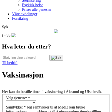
Sterilisering
Psykisk helse
Priser alle tjenester
Våre avdelinger
Forsikring
Søk
Lukk
Hva leter du etter?
Til bedrift
Vaksinasjon
Her kan du bestille time til vaksinering i Ålesund og Ulsteinvik.
Velg tjeneste:
*
Samtykke:
*
Jeg samtykker til at Medi3 kan bruke
informasjonen gitt i skjemaet til å gjennomføre timebestilling.