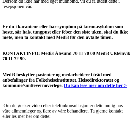
Dersom du ikke har med eget munnbind, vil du få utdelt dette i
resepsjonen vår.
Er du i karantene eller har symptom på koronasykdom som
hoste, sår hals, tungpust eller feber den siste uken, skal du ikke
møte, men ta kontakt med Medi3 før den avtalte timen.
KONTAKTINFO: Medi3 Ålesund 70 11 70 00 Medi3 Ulsteinvik
70 11 72 90.
Medi3 beskytter pasienter og medarbeidere i tråd med
anbefalinger fra Folkehelseinstituttet, Helsedirektoratet og
kommune/smittevernoverlege.
Du kan lese mer om dette her >
Om du ønsker video eller telefonkonsultasjon er dette mulig hos
våre allmennleger og flere av våre behandlere. Ta gjerne kontakt
eller les mer her om dette: