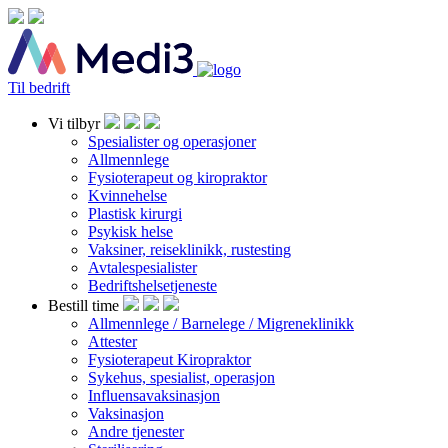
Til bedrift
Vi tilbyr
Spesialister og operasjoner
Allmennlege
Fysioterapeut og kiropraktor
Kvinnehelse
Plastisk kirurgi
Psykisk helse
Vaksiner, reiseklinikk, rustesting
Avtalespesialister
Bedriftshelsetjeneste
Bestill time
Allmennlege / Barnelege / Migreneklinikk
Attester
Fysioterapeut Kiropraktor
Sykehus, spesialist, operasjon
Influensavaksinasjon
Vaksinasjon
Andre tjenester