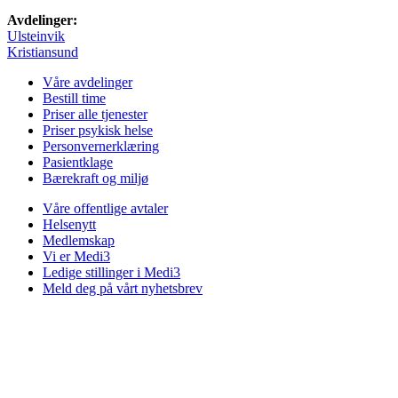
Avdelinger:
Ulsteinvik
Kristiansund
Våre avdelinger
Bestill time
Priser alle tjenester
Priser psykisk helse
Personvernerklæring
Pasientklage
Bærekraft og miljø
Våre offentlige avtaler
Helsenytt
Medlemskap
Vi er Medi3
Ledige stillinger i Medi3
Meld deg på vårt nyhetsbrev