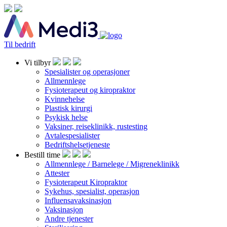
Til bedrift
Vi tilbyr
Spesialister og operasjoner
Allmennlege
Fysioterapeut og kiropraktor
Kvinnehelse
Plastisk kirurgi
Psykisk helse
Vaksiner, reiseklinikk, rustesting
Avtalespesialister
Bedriftshelsetjeneste
Bestill time
Allmennlege / Barnelege / Migreneklinikk
Attester
Fysioterapeut Kiropraktor
Sykehus, spesialist, operasjon
Influensavaksinasjon
Vaksinasjon
Andre tjenester