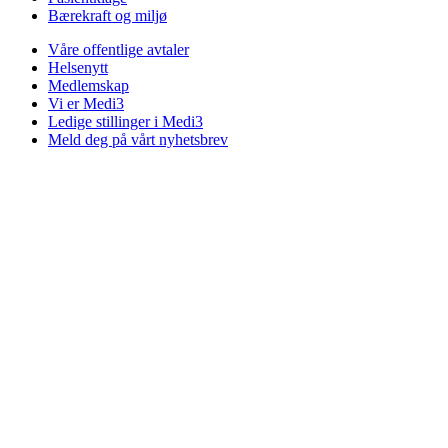
Bærekraft og miljø
Våre offentlige avtaler
Helsenytt
Medlemskap
Vi er Medi3
Ledige stillinger i Medi3
Meld deg på vårt nyhetsbrev