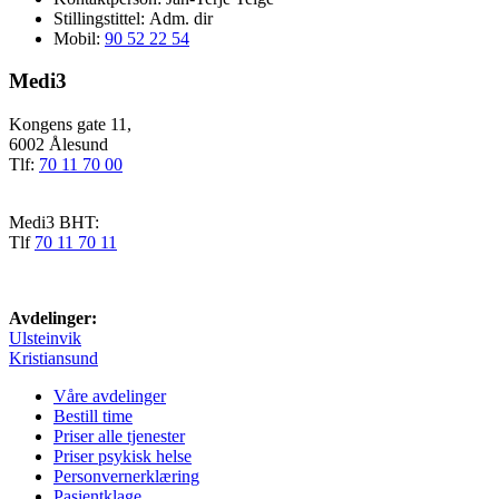
Stillingstittel:
Adm. dir
Mobil:
90 52 22 54
Medi3
Kongens gate 11,
6002 Ålesund
Tlf:
70 11 70 00
Medi3 BHT:
Tlf
70 11 70 11
Avdelinger:
Ulsteinvik
Kristiansund
Våre avdelinger
Bestill time
Priser alle tjenester
Priser psykisk helse
Personvernerklæring
Pasientklage