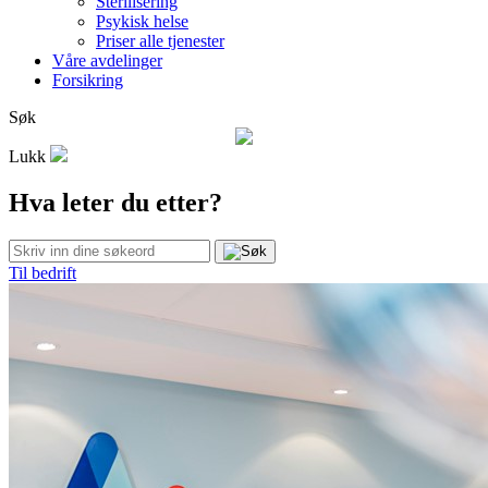
Sterilisering
Psykisk helse
Priser alle tjenester
Våre avdelinger
Forsikring
Søk
Lukk
Hva leter du etter?
Til bedrift