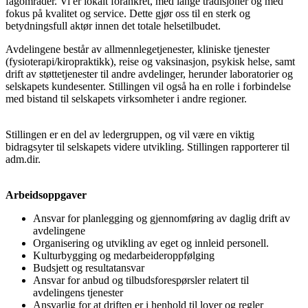
fagområder. Vi er lokalt forankret, med lange tradisjoner og med
fokus på kvalitet og service. Dette gjør oss til en sterk og
betydningsfull aktør innen det totale helsetilbudet.
Avdelingene består av allmennlegetjenester, kliniske tjenester
(fysioterapi/kiropraktikk), reise og vaksinasjon, psykisk helse, samt
drift av støttetjenester til andre avdelinger, herunder laboratorier og
selskapets kundesenter. Stillingen vil også ha en rolle i forbindelse
med bistand til selskapets virksomheter i andre regioner.
Stillingen er en del av ledergruppen, og vil være en viktig
bidragsyter til selskapets videre utvikling. Stillingen rapporterer til
adm.dir.
Arbeidsoppgaver
Ansvar for planlegging og gjennomføring av daglig drift av
avdelingene
Organisering og utvikling av eget og innleid personell.
Kulturbygging og medarbeideroppfølging
Budsjett og resultatansvar
Ansvar for anbud og tilbudsforespørsler relatert til
avdelingens tjenester
Ansvarlig for at driften er i henhold til lover og regler