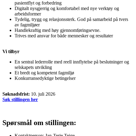
pasientflyt og forbedring
Digitalt nysgjerrig og komfortabel med nye verktøy og
arbeidsformer
Tydelig, trygg og relasjonssterk. God på samarbeid på tvers
av fagmiljøer
Handlekraftig med høy gjennomføringsevne.
Trives med ansvar for både mennesker og resultater
Vi tilbyr
En sentral lederrolle med reell innflytelse på beslutninger og
selskapets utvikling
Et bredt og kompetent fagmiljø
Konkurransedyktige betingelser
Søknadsfrist:
10. juli 2026
Søk stillingen her
Spørsmål om stillingen:
Kontaktperson:
Jan-Terje Teige