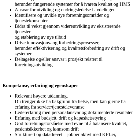
herunder fungerende systemer for å ivareta kvalitet og HMS
Ansvar for utvikling og endringsledelse i avdelingen
Identifisere og utvikle nye forretningsområder og
tjenestekonsepter
Bidra til vekst gjennom videreutvikling av eksisterende
tjenester
og etablering av nye tilbud
Drive innovasjons- og forbedringsprosesser,
herunder effektivisering og kvalitetsforbedring av drift og
systemer
Deltagelse og/eller ansvar i prosjekt relatert til
forretningsutvikling
Kompetanse, erfaring og egenskaper
Relevant høyere utdanning.
Du trenger ikke ha bakgrunn fra helse, men kan gjerne ha
erfaring fra service/tjenesteleveranse
Ledererfaring med personalansvar og dokumenterte resultater
Erfaring med budsjett, drift og kapasitetsstyring
God forretningsforståelse med evne til å balansere kvalitet,
pasientsikkerhet og lønnsom drift
Strukturert og datadrevet – jobber aktivt med KPI-er,