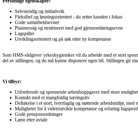
Personlige egenskaper:
Selvstendig og initiativrik
Fleksibel og løsningsorientert - du setter kunden i fokus
Gode samarbeidsevner
Planmessig og strukturert med god gjennomføringsevne
Lagspiller
Utviklingsorientert og på søk etter ny kompetanse
Som HMS-rådgiver/ yrkeshygieniker vil du arbeide med et stort spenn av 
del av stillingen, og du må kunne disponere egen bil. Stillingen gir 
Vi tilbyr:
Utfordrende og spennende arbeidsoppgaver med store muligheter
Kontakt med et mangfoldig næringsliv
Deltakelse i et stort, tverrfaglig og støttende arbeidsmiljø, med
Muligheter for å videreutvikle kompetanse og erfaring fagspesifi
Gode pensjonsordninger
Lønn etter avtale