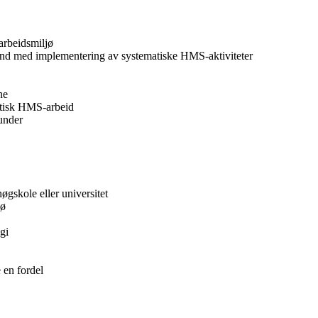
arbeidsmiljø
tand med implementering av systematiske HMS-aktiviteter
ne
matisk HMS-arbeid
under
gskole eller universitet
jø
gi
e en fordel