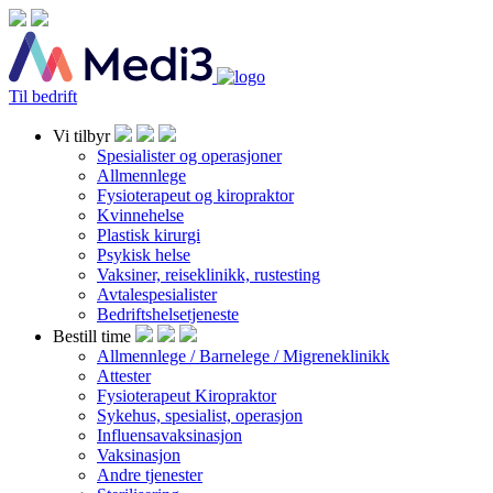
Til bedrift
Vi tilbyr
Spesialister og operasjoner
Allmennlege
Fysioterapeut og kiropraktor
Kvinnehelse
Plastisk kirurgi
Psykisk helse
Vaksiner, reiseklinikk, rustesting
Avtalespesialister
Bedriftshelsetjeneste
Bestill time
Allmennlege / Barnelege / Migreneklinikk
Attester
Fysioterapeut Kiropraktor
Sykehus, spesialist, operasjon
Influensavaksinasjon
Vaksinasjon
Andre tjenester