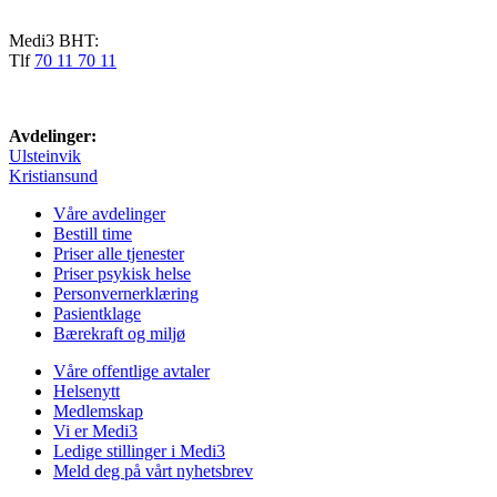
Medi3 BHT:
Tlf
70 11 70 11
Avdelinger:
Ulsteinvik
Kristiansund
Våre avdelinger
Bestill time
Priser alle tjenester
Priser psykisk helse
Personvernerklæring
Pasientklage
Bærekraft og miljø
Våre offentlige avtaler
Helsenytt
Medlemskap
Vi er Medi3
Ledige stillinger i Medi3
Meld deg på vårt nyhetsbrev