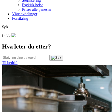
Sterilisering
Psykisk helse
Priser alle tjenester
Våre avdelinger
Forsikring
Søk
Lukk
Hva leter du etter?
Til bedrift