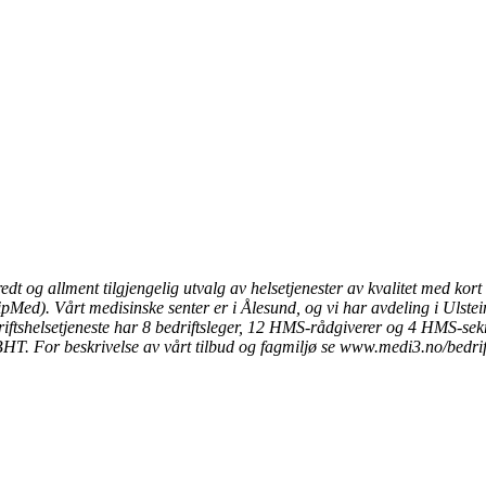
bredt og allment tilgjengelig utvalg av helsetjenester av kvalitet med k
ShipMed). Vårt medisinske senter er i Ålesund, og vi har avdeling i Ulste
iftshelsetjeneste har 8 bedriftsleger, 12 HMS-rådgiverer og 4 HMS-sek
BHT. For beskrivelse av vårt tilbud og fagmiljø se www.medi3.no/bedrif