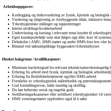
Arbeidsoppgaver:
Kartlegging og risikovurdering av fysisk, kjemisk og biologisk 
Vurdering og rådgivning av forebyggende tiltak, inklusive bis
Yrkeshygieniske målinger og rapporteringer
Internt utviklings/kvalitetsarbeid
Undervisning og kursing i relevante tema knyttet til yrkeshygie
Egen kundeportefølje som skal følges opp ihht. krav til syste
Deltakelse i AMU, HMS-møter og andre HMS-fora hos våre k
Bistand ved søknadspliktige byggesaker/Arbeidstilsynet
Ønsket bakgrunn / kvalifikasjoner:
Minimum bachelorgrad fra relevant teknisk/naturvitenskapelig hø
Erfaring fra arbeid med fysisk, kjemisk og biologisk arbeidsmil
Erfaring fra Bedriftshelsetjeneste og/eller HMS-arbeid
Forståelse av yrkeshygienisk måleteknikk og prøvetakingsstrate
God formidlingsevne, både muntlig og skriftlig.
Du bør beherske norsk og engelsk godt.
Sertifiseringseksamener eller sertifisert yrkeshygieniker vil vær
HMS verneingeniører oppfordres også til å søke