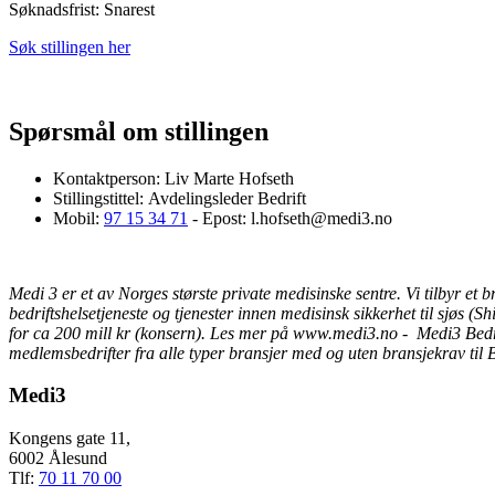
Søknadsfrist: Snarest
Søk stillingen her
Spørsmål om stillingen
Kontaktperson:
Liv Marte Hofseth
Stillingstittel:
Avdelingsleder Bedrift
Mobil:
97 15 34 71
- Epost: l.hofseth@medi3.no
Medi 3 er et av Norges største private medisinske sentre. Vi tilbyr et 
bedriftshelsetjeneste og tjenester innen medisinsk sikkerhet til sjøs (
for ca 200 mill kr (konsern). Les mer på www.medi3.no - Medi3 Bedr
medlemsbedrifter fra alle typer bransjer med og uten bransjekrav til 
Medi3
Kongens gate 11,
6002 Ålesund
Tlf:
70 11 70 00