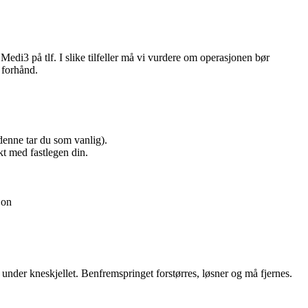
edi3 på tlf. I slike tilfeller må vi vurdere om operasjonen bør
å forhånd.
denne tar du som vanlig).
kt med fastlegen din.
jon
under kneskjellet. Benfremspringet forstørres, løsner og må fjernes.