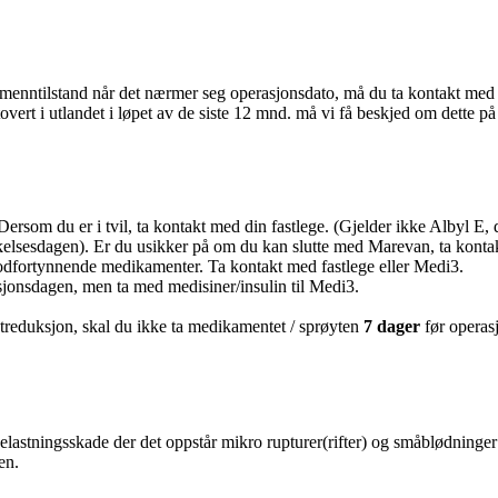
llmenntilstand når det nærmer seg operasjonsdato, må du ta kontakt med M
tovert i utlandet i løpet av de siste 12 mnd. må vi få beskjed om dette p
ersom du er i tvil, ta kontakt med din fastlege. (Gjelder ikke Albyl E, 
elsesdagen). Er du usikker på om du kan slutte med Marevan, ta konta
dfortynnende medikamenter. Ta kontakt med fastlege eller Medi3.
sjonsdagen, men ta med medisiner/insulin til Medi3.
treduksjon, skal du ikke ta medikamentet / sprøyten
7 dager
før operas
elastningsskade der det oppstår mikro rupturer(rifter) og småblødninger 
en.