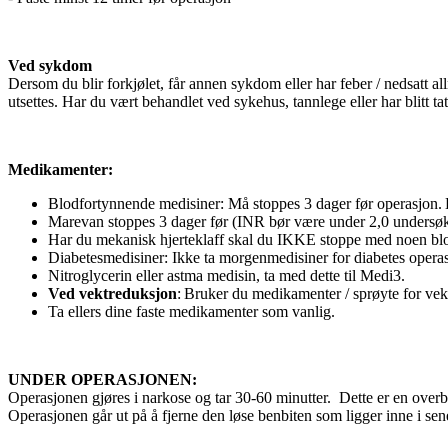
Ved sykdom
Dersom du blir forkjølet, får annen sykdom eller har feber / nedsatt a
utsettes. Har du vært behandlet ved sykehus, tannlege eller har blitt ta
Medikamenter:
Blodfortynnende medisiner:
Må stoppes 3 dager før operasjon. D
Marevan
stoppes 3 dager før (INR bør være under 2,0 undersøk
Har du mekanisk hjerteklaff skal du IKKE stoppe med noen blo
Diabetesmedisiner:
Ikke ta morgenmedisiner for diabetes opera
Nitroglycerin eller astma medisin
, ta med dette til Medi3.
Ved vektreduksjon
:
Bruker du medikamenter / sprøyte for vek
Ta ellers dine faste medikamenter som vanlig.
UNDER OPERASJONEN:
Operasjonen gjøres i narkose og tar 30-60 minutter.
Dette er en overb
Operasjonen går ut på å fjerne den løse benbiten som ligger inne i sen