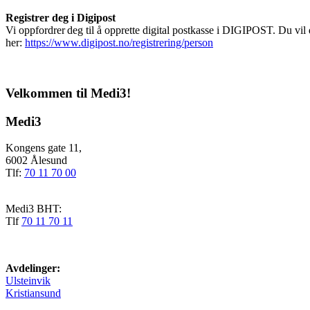
Registrer deg i Digipost
Vi oppfordrer deg til å opprette digital postkasse i DIGIPOST. Du vil
her:
https://www.digipost.no/registrering/person
Velkommen til Medi3!
Medi3
Kongens gate 11,
6002 Ålesund
Tlf:
70 11 70 00
Medi3 BHT:
Tlf
70 11 70 11
Avdelinger:
Ulsteinvik
Kristiansund