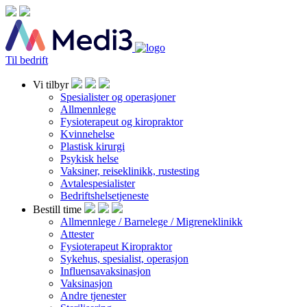
Til bedrift
Vi tilbyr
Spesialister og operasjoner
Allmennlege
Fysioterapeut og kiropraktor
Kvinnehelse
Plastisk kirurgi
Psykisk helse
Vaksiner, reiseklinikk, rustesting
Avtalespesialister
Bedriftshelsetjeneste
Bestill time
Allmennlege / Barnelege / Migreneklinikk
Attester
Fysioterapeut Kiropraktor
Sykehus, spesialist, operasjon
Influensavaksinasjon
Vaksinasjon
Andre tjenester