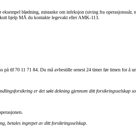
eksempel blødning, mistanke om infeksjon (siving fra operasjonssår, rø
 akutt hjelp MÅ du kontakte legevakt eller AMK-113.
på tlf 70 11 71 84. Du må avbestille senest 24 timer før timen for å un
dlingsforsikring er det søkt dekning gjennom ditt forsikringsselskap 
 operasjonen.
, betales ingrepet av ditt forsikringsselskap.