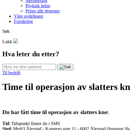
Sterilisering
Psykisk helse
Priser alle tjenester
Våre avdelinger
Forsikring
Søk
Lukk
Hva leter du etter?
Til bedrift
Time til operasjon av slatters k
Du har fått time til operasjon av slatters kne:
Tid
:
Tidspunkt finner du i SMS
Sted
:
Medi3 Ålesund - Kongens gate 11 - 6002 Ålesund (Inngang Sk