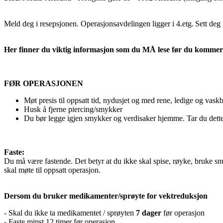
Meld deg i resepsjonen. Operasjonsavdelingen ligger i 4.etg. Sett deg 
Her finner du viktig informasjon som du MÅ lese før du kommer t
FØR OPERASJONEN
Møt presis til oppsatt tid, nydusjet og med rene, ledige og vask
Husk å fjerne piercing/smykker
Du bør legge igjen smykker og verdisaker hjemme. Tar du dette
Faste:
Du må være fastende. Det betyr at du ikke skal spise, røyke, bruke snus
skal møte til oppsatt operasjon.
Dersom du bruker
medikamenter/sprøyte for vektreduksjon
- Skal du i
kke ta medikamentet
/ sprøyten
7 dager
før operasjon
- Faste minst 12 timer før operasjon