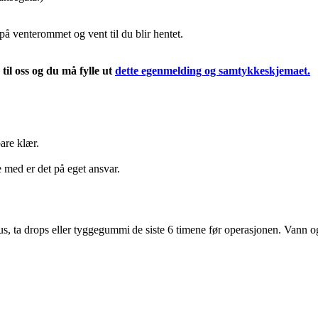
på venterommet og vent til du blir hentet.
il oss og du må fylle ut
dette egenmelding og samtykkeskjemaet.
bare klær.
 med er det på eget ansvar.
, ta drops eller tyggegummi de siste 6 timene før operasjonen. Vann og kl