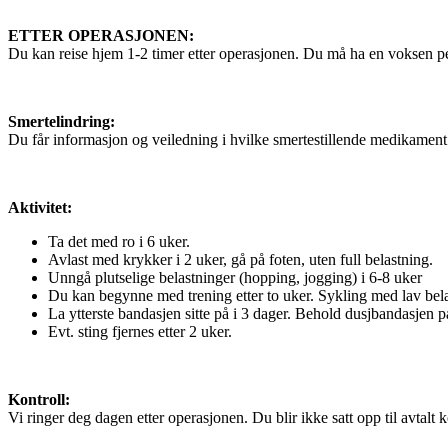
ETTER OPERASJONEN:
Du kan reise hjem 1-2 timer etter operasjonen. Du må ha en voksen p
Smertelindring:
Du får informasjon og veiledning i hvilke smertestillende medikament 
Aktivitet:
Ta det med ro i 6 uker.
Avlast med krykker i 2 uker, gå på foten, uten full belastning.
Unngå plutselige belastninger (hopping, jogging) i 6-8 uker
Du kan begynne med trening etter to uker. Sykling med lav belas
La ytterste bandasjen sitte på i 3 dager. Behold dusjbandasjen på
Evt. sting fjernes etter 2 uker.
Kontroll:
Vi ringer deg dagen etter operasjonen. Du bl
ir ikke sat
t opp til avtal