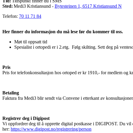
Tid:
Tidspunkt finner du i SMS
Sted:
Medi3 Kristiansund -
Bytesteinen 1, 6517 Kristiansund N
Telefon
:
70 11 71 84
Her finner du informasjon du må lese før du kommer til oss.
Møt til oppsatt tid
Spesialist i ortopedi er i 2.etg. Følg skilting. Sett deg på ventes
Pris
Pris for telefonkonsultasjon hos ortoped er kr 1910,- for medlem og k
Betaling
Faktura fra Medi3 blir sendt via Convene i etterkant av konsultasjone
Registrer deg i Digipost
Vi oppfordrer deg til å opprette digital postkasse i DIGIPOST. Du vil
her:
https://www.digipost.no/registrering/person