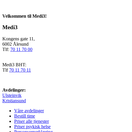
Velkommen til Medi3!
Medi3
Kongens gate 11,
6002 Ålesund
Tlf:
70 11 70 00
Medi3 BHT:
Tlf
70 11 70 11
Avdelinger:
Ulsteinvik
Kristiansund
Våre avdelinger
Bestill time
Priser alle tjenester
Priser psykisk helse
Personvernerklæring