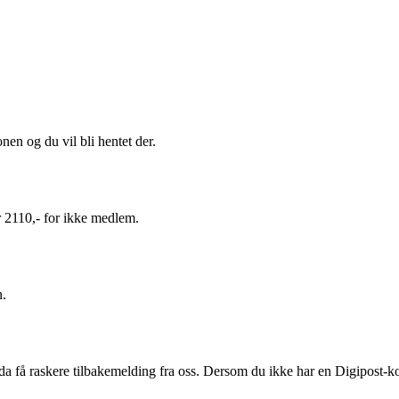
onen og du vil bli hentet der.
r 2110,- for ikke medlem.
n.
 da få raskere tilbakemelding fra oss. Dersom du ikke har en Digipost-ko