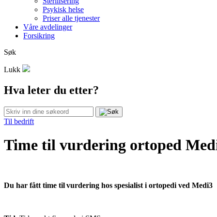
Sterilisering
Psykisk helse
Priser alle tjenester
Våre avdelinger
Forsikring
Søk
Lukk
Hva leter du etter?
Til bedrift
Time til vurdering ortoped Medi
Du har fått time til vurdering hos spesialist i ortopedi ved Medi3