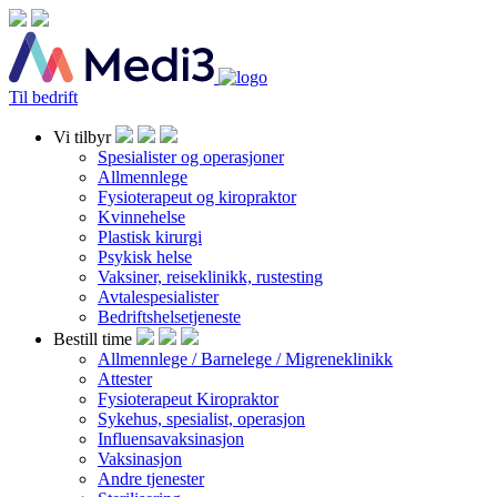
Til bedrift
Vi tilbyr
Spesialister og operasjoner
Allmennlege
Fysioterapeut og kiropraktor
Kvinnehelse
Plastisk kirurgi
Psykisk helse
Vaksiner, reiseklinikk, rustesting
Avtalespesialister
Bedriftshelsetjeneste
Bestill time
Allmennlege / Barnelege / Migreneklinikk
Attester
Fysioterapeut Kiropraktor
Sykehus, spesialist, operasjon
Influensavaksinasjon
Vaksinasjon
Andre tjenester