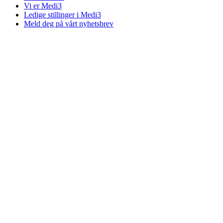
Vi er Medi3
Ledige stillinger i Medi3
Meld deg på vårt nyhetsbrev