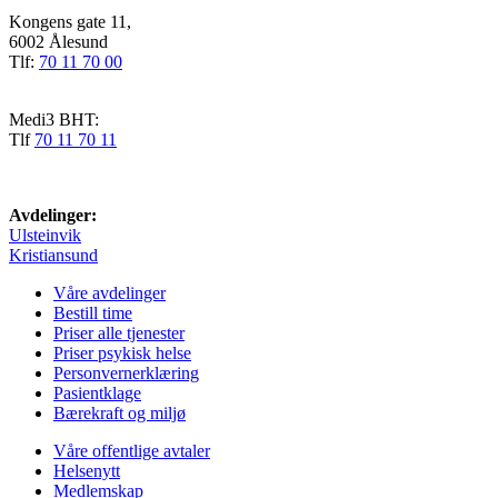
Kongens gate 11,
6002 Ålesund
Tlf:
70 11 70 00
Medi3 BHT:
Tlf
70 11 70 11
Avdelinger:
Ulsteinvik
Kristiansund
Våre avdelinger
Bestill time
Priser alle tjenester
Priser psykisk helse
Personvernerklæring
Pasientklage
Bærekraft og miljø
Våre offentlige avtaler
Helsenytt
Medlemskap