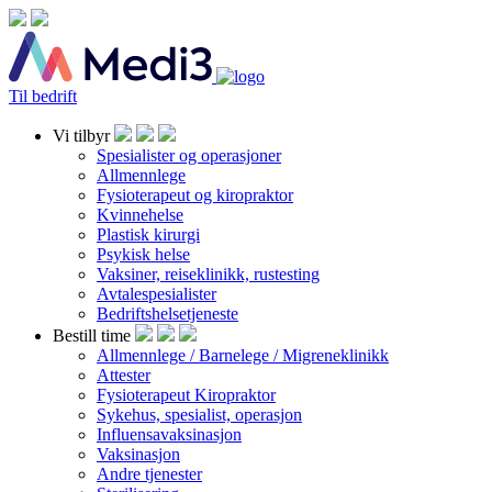
Til bedrift
Vi tilbyr
Spesialister og operasjoner
Allmennlege
Fysioterapeut og kiropraktor
Kvinnehelse
Plastisk kirurgi
Psykisk helse
Vaksiner, reiseklinikk, rustesting
Avtalespesialister
Bedriftshelsetjeneste
Bestill time
Allmennlege / Barnelege / Migreneklinikk
Attester
Fysioterapeut Kiropraktor
Sykehus, spesialist, operasjon
Influensavaksinasjon
Vaksinasjon
Andre tjenester