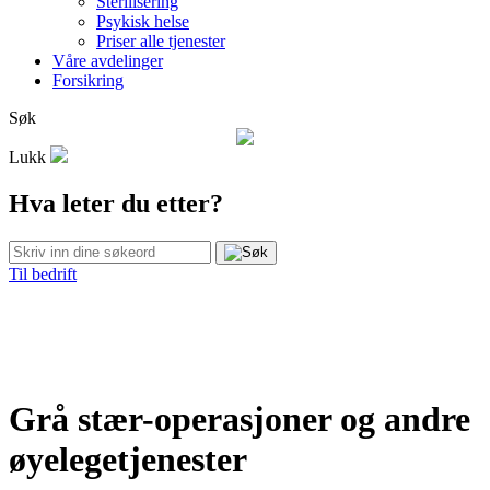
Sterilisering
Psykisk helse
Priser alle tjenester
Våre avdelinger
Forsikring
Søk
Lukk
Hva leter du etter?
Til bedrift
Grå stær-operasjoner og andre
øyelegetjenester