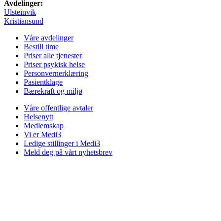
Avdelinger:
Ulsteinvik
Kristiansund
Våre avdelinger
Bestill time
Priser alle tjenester
Priser psykisk helse
Personvernerklæring
Pasientklage
Bærekraft og miljø
Våre offentlige avtaler
Helsenytt
Medlemskap
Vi er Medi3
Ledige stillinger i Medi3
Meld deg på vårt nyhetsbrev