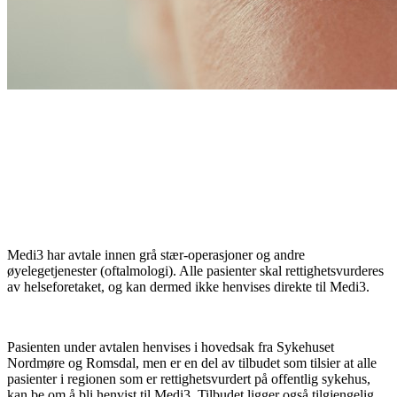
Medi3 har avtale innen grå stær-operasjoner og andre
øyelegetjenester (oftalmologi). Alle pasienter skal rettighetsvurderes
av helseforetaket, og kan dermed ikke henvises direkte til Medi3.
Pasienten under avtalen henvises i hovedsak fra Sykehuset
Nordmøre og Romsdal, men er en del av tilbudet som tilsier at alle
pasienter i regionen som er rettighetsvurdert på offentlig sykehus,
kan be om å bli henvist til Medi3. Tilbudet ligger også tilgjengelig,