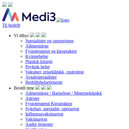
Til bedrift
Vi tilbyr
Spesialister og operasjoner
Allmennlege
Fysioterapeut og kiropraktor
Kvinnehelse
Plastisk kirurgi
Psykisk helse
Vaksiner, reiseklinikk, rustesting
Avtalespesialister
Bedriftshelsetjeneste
Bestill time
Allmennlege / Barnelege / Migreneklinikk
Attester
Fysioterapeut Kiropraktor
Sykehus, spesialist, operasjon
Influensavaksinasjon
Vaksinasjon
Andre tjenester