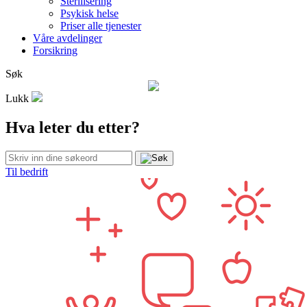
Sterilisering
Psykisk helse
Priser alle tjenester
Våre avdelinger
Forsikring
Søk
Lukk
Hva leter du etter?
Til bedrift