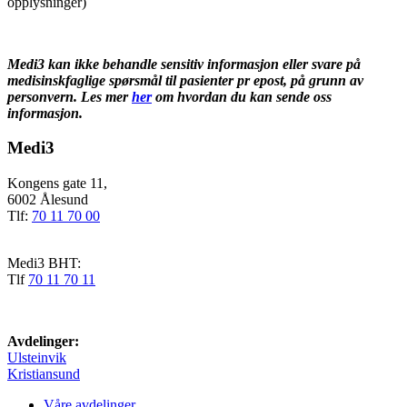
opplysninger)
Medi3 kan ikke behandle sensitiv informasjon eller svare på
medisinskfaglige spørsmål til pasienter pr epost, på grunn av
personvern. L
es mer
her
om hvordan du kan sende oss
informasjon.
Medi3
Kongens gate 11,
6002 Ålesund
Tlf:
70 11 70 00
Medi3 BHT:
Tlf
70 11 70 11
Avdelinger:
Ulsteinvik
Kristiansund
Våre avdelinger