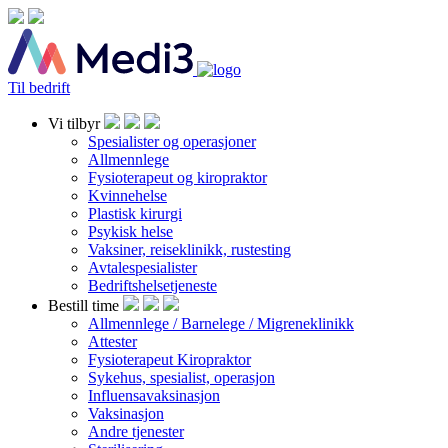
Til bedrift
Vi tilbyr
Spesialister og operasjoner
Allmennlege
Fysioterapeut og kiropraktor
Kvinnehelse
Plastisk kirurgi
Psykisk helse
Vaksiner, reiseklinikk, rustesting
Avtalespesialister
Bedriftshelsetjeneste
Bestill time
Allmennlege / Barnelege / Migreneklinikk
Attester
Fysioterapeut Kiropraktor
Sykehus, spesialist, operasjon
Influensavaksinasjon
Vaksinasjon
Andre tjenester