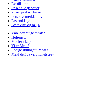
Bestill time
Priser alle tjenester
Priser psykisk helse
Personvernerklæring
Pasientklage
Bærekraft og miljø
Våre offentlige avtaler
Helsenytt
Medlemskap
Vi er Medi3
Ledige stillinger i Medi3
Meld deg på vårt nyhetsbrev