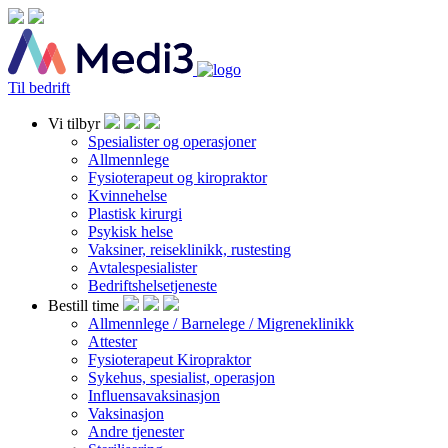
Til bedrift
Vi tilbyr
Spesialister og operasjoner
Allmennlege
Fysioterapeut og kiropraktor
Kvinnehelse
Plastisk kirurgi
Psykisk helse
Vaksiner, reiseklinikk, rustesting
Avtalespesialister
Bedriftshelsetjeneste
Bestill time
Allmennlege / Barnelege / Migreneklinikk
Attester
Fysioterapeut Kiropraktor
Sykehus, spesialist, operasjon
Influensavaksinasjon
Vaksinasjon
Andre tjenester