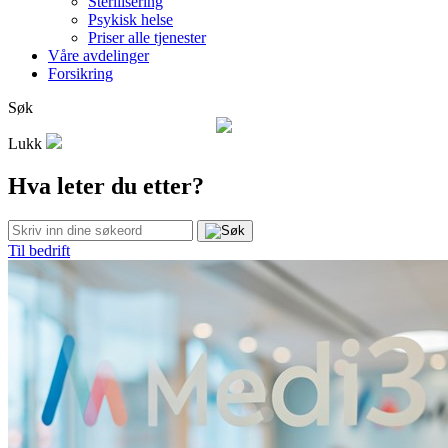
Sterilisering
Psykisk helse
Priser alle tjenester
Våre avdelinger
Forsikring
Søk
Lukk
Hva leter du etter?
Til bedrift