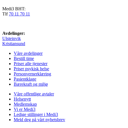
Medi3 BHT:
Tlf
70 11 70 11
Avdelinger:
Ulsteinvik
Kristiansund
Våre avdelinger
Bestill time
Priser alle tjenester
Priser psykisk helse
Personvernerklæring
Pasientklage
Bærekraft og miljø
Våre offentlige avtaler
Helsenytt
Medlemskap
Vi er Medi3
Ledige stillinger i Medi3
Meld deg på vårt nyhetsbrev