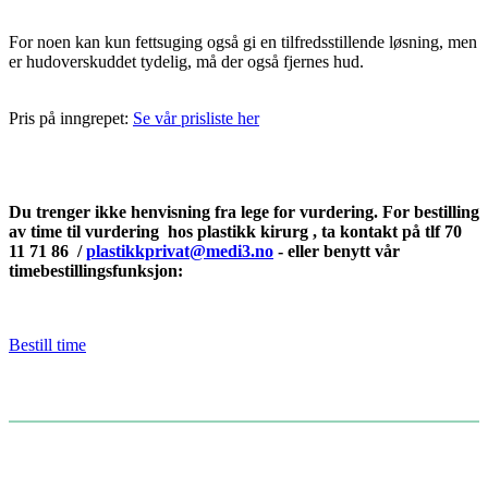
For noen kan kun fettsuging også gi en tilfredsstillende løsning, men
er hudoverskuddet tydelig, må der også fjernes hud.
Pris på inngrepet:
Se vår prisliste her
Du trenger ikke henvisning fra lege for vurdering. For bestilling
av time til vurdering hos plastikk kirurg , ta kontakt på tlf 70
11 71 86 /
plastikkprivat@medi3.no
- eller benytt vår
timebestillingsfunksjon:
Bestill time