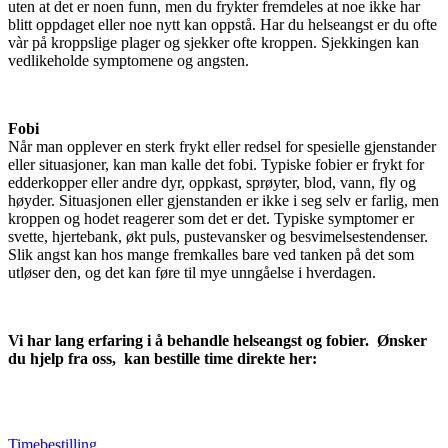
uten at det er noen funn, men du frykter fremdeles at noe ikke har
blitt oppdaget eller noe nytt kan oppstå. Har du helseangst er du ofte
vàr på kroppslige plager og sjekker ofte kroppen. Sjekkingen kan
vedlikeholde symptomene og angsten.
Fobi
Når man opplever en sterk frykt eller redsel for spesielle gjenstander
eller situasjoner, kan man kalle det fobi. Typiske fobier er frykt for
edderkopper eller andre dyr, oppkast, sprøyter, blod, vann, fly og
høyder. Situasjonen eller gjenstanden er ikke i seg selv er farlig, men
kroppen og hodet reagerer som det er det. Typiske symptomer er
svette, hjertebank, økt puls, pustevansker og besvimelsestendenser.
Slik angst kan hos mange fremkalles bare ved tanken på det som
utløser den, og det kan føre til mye unngåelse i hverdagen.
Vi har lang erfaring i å behandle helseangst og fobier.
Ønsker
du hjelp fra oss, kan bestille time direkte her:
Timebestilling