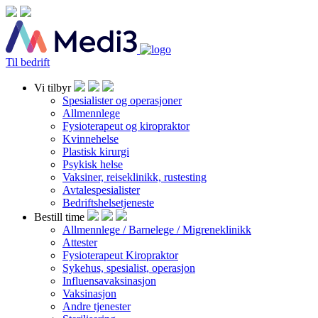
Til bedrift
Vi tilbyr
Spesialister og operasjoner
Allmennlege
Fysioterapeut og kiropraktor
Kvinnehelse
Plastisk kirurgi
Psykisk helse
Vaksiner, reiseklinikk, rustesting
Avtalespesialister
Bedriftshelsetjeneste
Bestill time
Allmennlege / Barnelege / Migreneklinikk
Attester
Fysioterapeut Kiropraktor
Sykehus, spesialist, operasjon
Influensavaksinasjon
Vaksinasjon
Andre tjenester