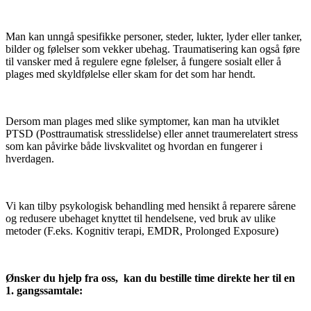
Man kan unngå spesifikke personer, steder, lukter, lyder eller tanker,
bilder og følelser som vekker ubehag. Traumatisering kan også føre
til vansker med å regulere egne følelser, å fungere sosialt eller å
plages med skyldfølelse eller skam for det som har hendt.
Dersom man plages med slike symptomer, kan man ha utviklet
PTSD (Posttraumatisk stresslidelse) eller annet traumerelatert stress
som kan påvirke både livskvalitet og hvordan en fungerer i
hverdagen.
Vi kan tilby psykologisk behandling med hensikt å reparere sårene
og redusere ubehaget knyttet til hendelsene, ved bruk av ulike
metoder (F.eks. Kognitiv terapi, EMDR, Prolonged Exposure)
Ønsker du hjelp fra oss, kan du bestille time direkte her til en
1. gangssamtale: