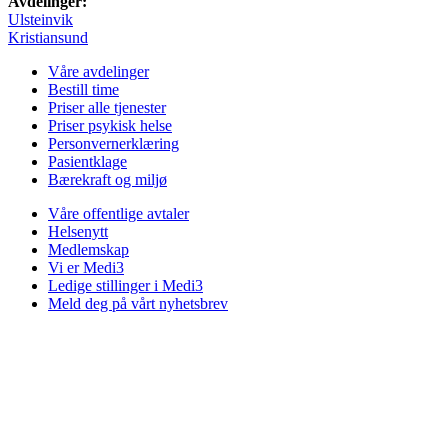
Avdelinger:
Ulsteinvik
Kristiansund
Våre avdelinger
Bestill time
Priser alle tjenester
Priser psykisk helse
Personvernerklæring
Pasientklage
Bærekraft og miljø
Våre offentlige avtaler
Helsenytt
Medlemskap
Vi er Medi3
Ledige stillinger i Medi3
Meld deg på vårt nyhetsbrev