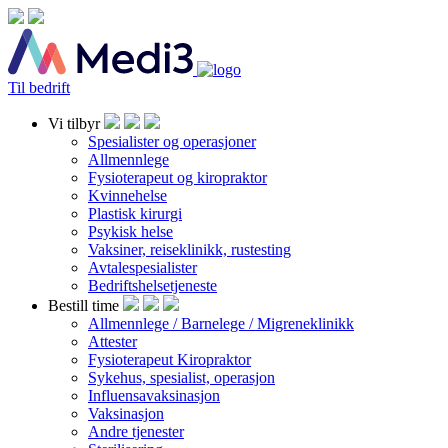
Til bedrift
Vi tilbyr
Spesialister og operasjoner
Allmennlege
Fysioterapeut og kiropraktor
Kvinnehelse
Plastisk kirurgi
Psykisk helse
Vaksiner, reiseklinikk, rustesting
Avtalespesialister
Bedriftshelsetjeneste
Bestill time
Allmennlege / Barnelege / Migreneklinikk
Attester
Fysioterapeut Kiropraktor
Sykehus, spesialist, operasjon
Influensavaksinasjon
Vaksinasjon
Andre tjenester