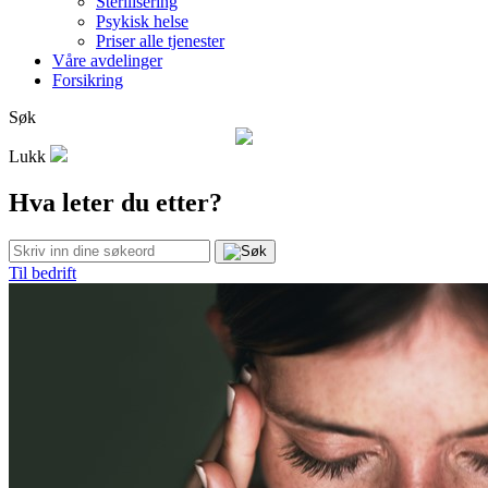
Sterilisering
Psykisk helse
Priser alle tjenester
Våre avdelinger
Forsikring
Søk
Lukk
Hva leter du etter?
Til bedrift