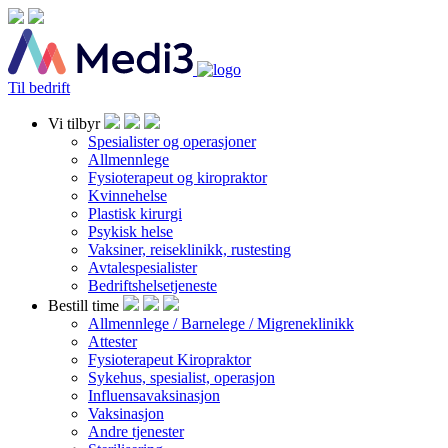
Til bedrift
Vi tilbyr
Spesialister og operasjoner
Allmennlege
Fysioterapeut og kiropraktor
Kvinnehelse
Plastisk kirurgi
Psykisk helse
Vaksiner, reiseklinikk, rustesting
Avtalespesialister
Bedriftshelsetjeneste
Bestill time
Allmennlege / Barnelege / Migreneklinikk
Attester
Fysioterapeut Kiropraktor
Sykehus, spesialist, operasjon
Influensavaksinasjon
Vaksinasjon
Andre tjenester