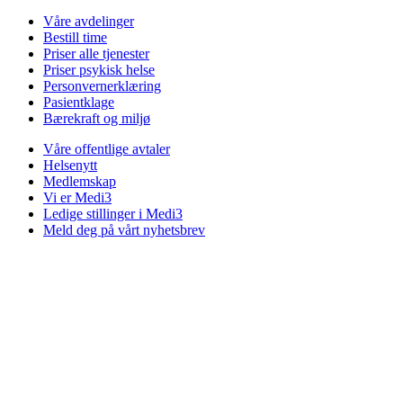
Våre avdelinger
Bestill time
Priser alle tjenester
Priser psykisk helse
Personvernerklæring
Pasientklage
Bærekraft og miljø
Våre offentlige avtaler
Helsenytt
Medlemskap
Vi er Medi3
Ledige stillinger i Medi3
Meld deg på vårt nyhetsbrev