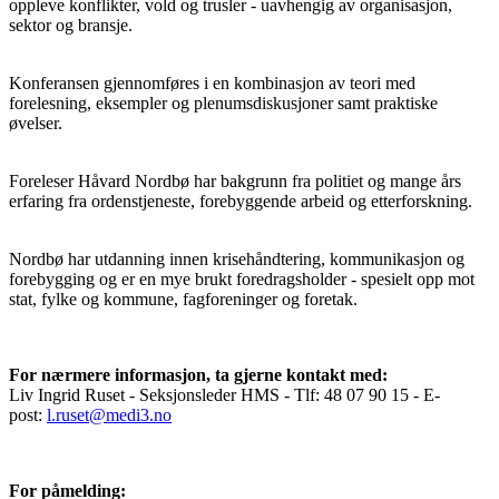
oppleve konflikter, vold og trusler - uavhengig av organisasjon,
sektor og bransje.
Konferansen gjennomføres i en kombinasjon av teori med
forelesning, eksempler og plenumsdiskusjoner samt praktiske
øvelser.
Foreleser Håvard Nordbø har bakgrunn fra politiet og mange års
erfaring fra ordenstjeneste, forebyggende arbeid og etterforskning.
Nordbø har utdanning innen krisehåndtering, kommunikasjon og
forebygging og er en mye brukt foredragsholder - spesielt opp mot
stat, fylke og kommune, fagforeninger og foretak.
For nærmere informasjon, ta gjerne kontakt med:
Liv Ingrid Ruset - Seksjonsleder HMS - Tlf: 48 07 90 15 - E-
post:
l.ruset@medi3.no
For påmelding: