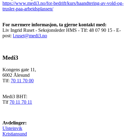
https://www.medi3.no/for-bedrift/kurs/haandtering-av-vold-og-
trusler-paa-arbeidsplassen/
For nærmere informasjon, ta gjerne kontakt med:
Liv Ingrid Ruset - Seksjonsleder HMS - Tlf: 48 07 90 15 - E-
post:
l.ruset@medi3.no
Medi3
Kongens gate 11,
6002 Ålesund
Tlf:
70 11 70 00
Medi3 BHT:
Tlf
70 11 70 11
Avdelinger:
Ulsteinvik
Kristiansund