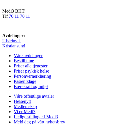
Medi3 BHT:
Tlf
70 11 70 11
Avdelinger:
Ulsteinvik
Kristiansund
Våre avdelinger
Bestill time
Priser alle tjenester
Priser psykisk helse
Personvernerklæring
Pasientklage
Bærekraft og miljø
Våre offentlige avtaler
Helsenytt
Medlemskap
Vi er Medi3
Ledige stillinger i Medi3
Meld deg på vårt nyhetsbrev