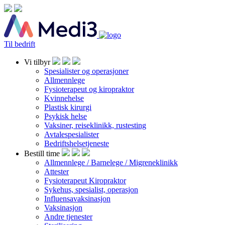
Til bedrift
Vi tilbyr
Spesialister og operasjoner
Allmennlege
Fysioterapeut og kiropraktor
Kvinnehelse
Plastisk kirurgi
Psykisk helse
Vaksiner, reiseklinikk, rustesting
Avtalespesialister
Bedriftshelsetjeneste
Bestill time
Allmennlege / Barnelege / Migreneklinikk
Attester
Fysioterapeut Kiropraktor
Sykehus, spesialist, operasjon
Influensavaksinasjon
Vaksinasjon
Andre tjenester